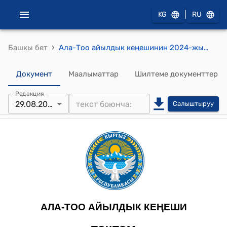
|
KG
RU
›
Башкы бет
Ала-Тоо айылдык кеңешинин 2024-жылдын 29-августу № 6 Кыргыз Республикасынын жер-укуктук мамилелерди жөнгө салуу жөнүндөгү 2022-жылдын 1-апрелиндеги № 21 мыйзамын аткаруу жөнүндө токтому
Документ
Маалыматтар
Шилтеме документтер
Редакция
29.08.2024
Салыштыруу