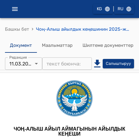
|
KG
RU
›
Башкы бет
Чоң-Алыш айылдык кеңешинин 2025-жылдын 11-мартындагы № 43 "Чоң-Алыш айыл аймагынын Манас айылынын Жумалиев Осмонбек көчөсү №11г участогун муниципалдык менчикке сатып алуу жөнүндө" токтому
Документ
Маалыматтар
Шилтеме документтер
Редакция
11.03.2025
Салыштыруу