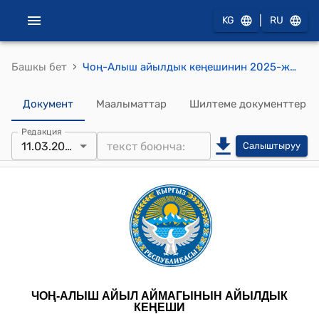
|
KG
RU
›
Башкы бет
Чоң-Алыш айылдык кеңешинин 2025-жылдын 11-мартындагы № 46 "Чоң-Алыш айыл өкмөтүнүн АФМЖ жерлеринин аукционго даярдоо боюнча жер комиссиясынын протоколун бекитүү жөнүндө" токтому
Документ
Маалыматтар
Шилтеме документтер
Редакция
11.03.2025
Салыштыруу