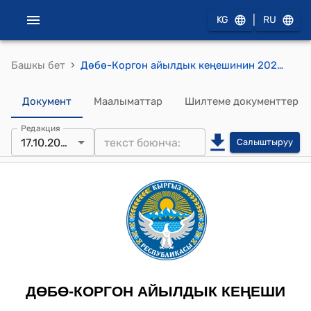
|
KG
RU
›
Башкы бет
Дөбө-Коргон айылдык кеңешинин 2025-жылдын 17-октябрындагы №13-10 "Дөбө-Коргон айыл өкмөтүнө караштуу Кайрагач-Арык айылындагы Маданият үйүнүн капиталдык оңдоп түздөөдөн өткөрүү жөнүндө" токтому.
Документ
Маалыматтар
Шилтеме документтер
Редакция
17.10.2025
Салыштыруу