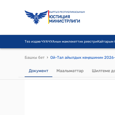
КЫРГЫЗ РЕСПУБЛИКАСЫНЫН
ЮСТИЦИЯ
МИНИСТРЛИГИ
Тез издөө ЧУА
ЧУАнын мамлекеттик реестри
Кайтарым
›
Башкы бет
Документ
Маалыматтар
Шилтеме д