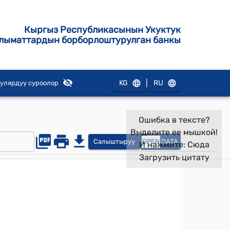
Кыргыз Республикасынын Укуктук
лыматтардын борборлоштурулган банкы
|
KG
RU
улярдуу суроолор
Ошибка в тексте?
Выделите ее мышкой!
Салыштыруу
OPEN
DATA
И нажмите:
Сюда
Загрузить цитату