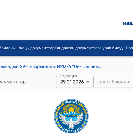
маа
 байланыш
Жаңы документтер
Тандалган документтер
Сурап билүү
Поп
Ой-Тал айылдык кеңешинин 2026-жылдын 29-январындагы №13/6 “Ой-Тал айыл аймагынын айыл өкмөтүнүн 2026-жылдагы бюджетин бекитүү жөнүндө" токтому.
Редакция
окументтер
29.01.2026