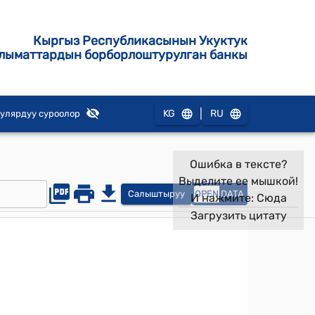
Кыргыз Республикасынын Укуктук
лыматтардын борборлоштурулган банкы
|
KG
RU
улярдуу суроолор
Ошибка в тексте?
Выделите ее мышкой!
Салыштыруу
OPEN
DATA
И нажмите:
Сюда
Загрузить цитату