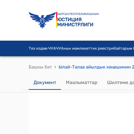
КЫРГЫЗ РЕСПУБЛИКАСЫНЫН
ЮСТИЦИЯ
МИНИСТРЛИГИ
Тез издөө ЧУА
ЧУАнын мамлекеттик реестри
Кайтарым
›
Башкы бет
Документ
Маалыматтар
Шилтеме д