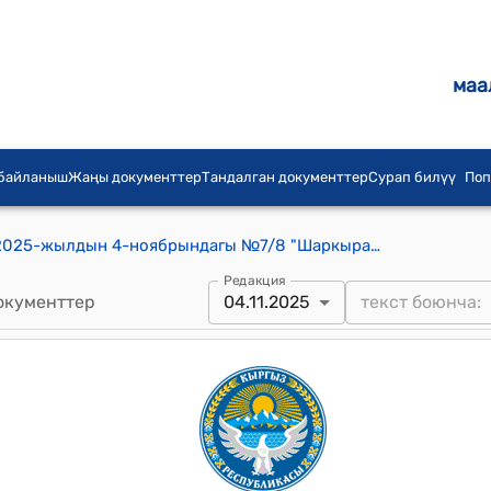
маа
 байланыш
Жаңы документтер
Тандалган документтер
Сурап билүү
Поп
Ылай-Талаа айылдык кеңешинин 2025-жылдын 4-ноябрындагы №7/8 "Шаркыратма айылындагы Ж.Айтбаев атындагы жалпы билим берүү мектебинин жаңыдан курулуп жаткан спорттук залынын сырткы ремонт иштерин бүтүрүү үчүн Ош облустук өнүктүрүү фондуна сунушталып жаткан долбоордун өздүк салымын айыл өкмөтүнүн бюджетинен карап берүү жөнүндө" токтому.
Редакция
окументтер
04.11.2025