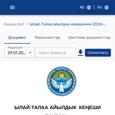
|
KG
RU
›
Башкы бет
Ылай-Талаа айылдык кеңешинин 2026-жылдын 29-январындагы №7/1 "“Ылай-Талаа Тазалык-Таза суу - Жайыт” МИнын 2026-жылга түзүлгөн бюджетинин долбоору жөнүндө" токтому.
Документ
Маалыматтар
Шилтеме документтер
Редакция
29.01.2026
Салыштыруу