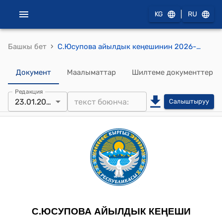
|
KG
RU
›
Башкы бет
С.Юсупова айылдык кеңешинин 2026-жылдын 23-январындагы №15-4 "С.Юсупова айыл аймагындагы юридикалык жана физикалык жактардан салыктарды жана МФ жерлерине таандык, ижарага берилген жерлердин ижара акыларын жыйноонун абалы жөнүндө" токтому.
Документ
Маалыматтар
Шилтеме документтер
Редакция
23.01.2026
Салыштыруу