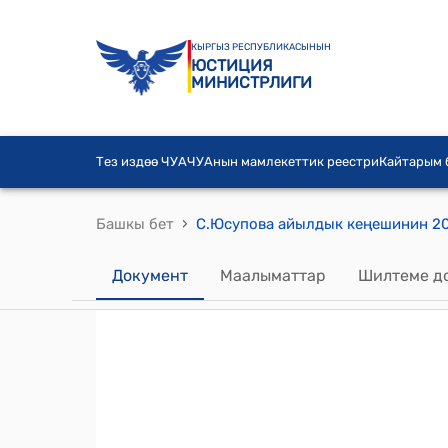
КЫРГЫЗ РЕСПУБЛИКАСЫНЫН
ЮСТИЦИЯ
МИНИСТРЛИГИ
Тез издөө ЧУА
ЧУАнын мамлекеттик реестри
Кайтарым
›
Башкы бет
Документ
Маалыматтар
Шилтеме д