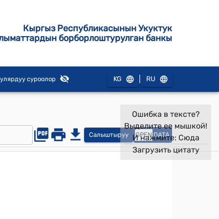
Кыргыз Республикасынын Укуктук
лыматтардын борборлоштурулган банкы
|
KG
RU
улярдуу суроолор
Ошибка в тексте?
Выделите ее мышкой!
Салыштыруу
OPEN
DATA
И нажмите:
Сюда
Загрузить цитату