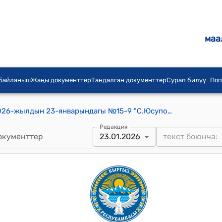
маа
 байланыш
Жаңы документтер
Тандалган документтер
Сурап билүү
Поп
С.Юсупова айылдык кеңешинин 2026-жылдын 23-январындагы №15-9 "С.Юсупова айылдык кеңешинин 2025-жылдын 15-августундагы 8-чакырылышынын кезексиз 9-сессиясында кабыл алынган № 9-5 токтомуна өзгөртүүлөр жана толуктоолор киргизүү боюнча айыл өкмөтүнүн башчысы С.Т.Дүмүровдун билдирүүсүн кароо жөнүндө" токтому.
Редакция
окументтер
23.01.2026