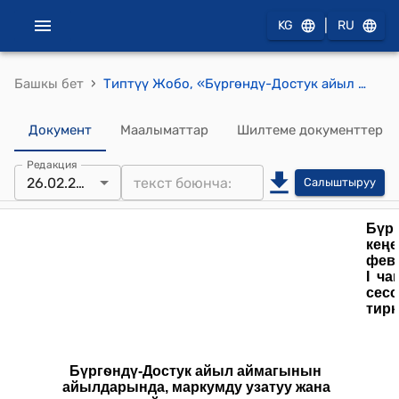
|
KG
RU
›
Башкы бет
Типтүү Жобо, «Бүргөндү-Достук айыл өкмөтүндө маркумду узатуу жана сөөгүн жайга коюу иши жөнүндө Типтүү жобону бекитүү жөнүндө» Бүргөндү-Достук айылдык кеңешинин 2025-жылдын 26-февралындагы №7 токтомуна ылайык.
Документ
Маалыматтар
Шилтеме документтер
Редакция
26.02.2025
Салыштыруу