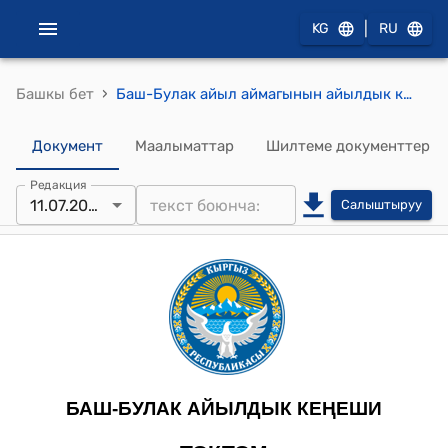
|
KG
RU
›
Башкы бет
Баш-Булак айыл аймагынын айылдык кеңешинин 2025-жылдын 11-июлу № 7/14 Баш-Булак айыл аймагынын Баш-Булак айылындагы 313- контурундагы 0,26 га, 315-контурундагы 1,19 га таза жайыт эсебиндеги жер тилкесин “өнөр жайынын, транспорттун, байланыштын, энергетиканын, коргонуунун жерлери жана башка багыттагы жерлер” категориясына которууга макулдук берүү жөнүндө токтому
Документ
Маалыматтар
Шилтеме документтер
Редакция
11.07.2025
Салыштыруу