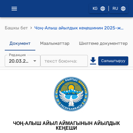
|
KG
RU
›
Башкы бет
Чоң-Алыш айылдык кеңешинин 2025-жылдын 20-мартындагы № 57 "Металды кайра иштетүүчү чакан завод куруу жөнүндө" токтому
Документ
Маалыматтар
Шилтеме документтер
Редакция
20.03.2025
Салыштыруу