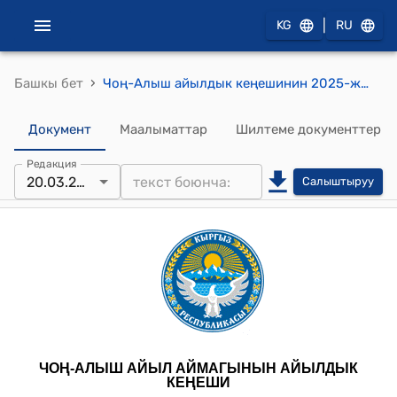
|
KG
RU
›
Башкы бет
Чоң-Алыш айылдык кеңешинин 2025-жылдын 20-мартындагы № 61 "Чоң-Алыш айыл аймагынын жазгы талаа иштери жана мал акыларын бекитүү боюнча" токтому
Документ
Маалыматтар
Шилтеме документтер
Редакция
20.03.2025
Салыштыруу