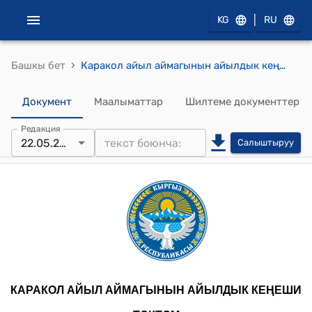
|
KG
RU
›
Башкы бет
Каракол айыл аймагынын айылдык кеңешинин кезекcиз 2025-жылдын 22-майындагы № 73 "Каракол айыл өкмөтүнө 1 даана таштанды ташуучу машинаны таштанды топтоочу контейнерлери менен сатып алууга “Талас Коппер Голд” ЖЧК на кат жолдоо жөнүндө" токтому
Документ
Маалыматтар
Шилтеме документтер
Редакция
22.05.2025
Салыштыруу