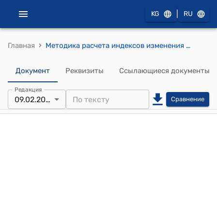
|
KG
RU
›
Главная
Методика расчета индексов изменения сметной стоимости строительных работ на территории Кыргызской Республики (к приказу Министерства строительства, архитектуры и жилищно-коммунального хозяйства Кыргызской Республики от «9»февраля 2026 года № 110-нпа)
Документ
Реквизиты
Ссылающиеся документы
Редакция
09.02.2026
Сравнение