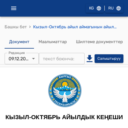
|
KG
RU
›
Башкы бет
Кызыл-Октябрь айыл аймагынын айылдык кеңешинин 2025-жылдын 9-декабры № 81 Кызыл-Октябрь айыл аймагынын айыл өкмөтүнүн 2025-жылдын IV кварталына карата өзгөртүүлөр жана кыскартуулар жөнүндө токтому
Документ
Маалыматтар
Шилтеме документтер
Редакция
09.12.2025
Салыштыруу