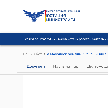
КЫРГЫЗ РЕСПУБЛИКАСЫНЫН
ЮСТИЦИЯ
МИНИСТРЛИГИ
Тез издөө ЧУА
ЧУАнын мамлекеттик реестри
Кайтарым
›
Башкы бет
Документ
Маалыматтар
Шилтеме д