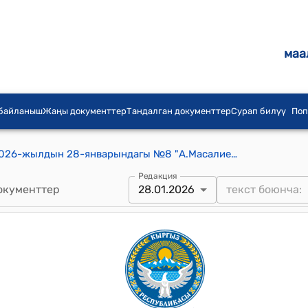
маа
 байланыш
Жаңы документтер
Тандалган документтер
Сурап билүү
Поп
а.Масалиев айылдык кенешинин 2026-жылдын 28-январындагы №8 "А.Масалиев айыл аймагындагы жайыт пайдалануучулар бирикмесинин ишмердүүлүк милдетин “Исфайрам” муниципалдык ишканасына өткөрүп берүүгө макулдук берүү жөнүндө" токтому
Редакция
окументтер
28.01.2026