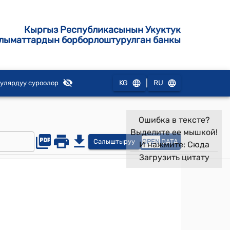
Кыргыз Республикасынын Укуктук
лыматтардын борборлоштурулган банкы
|
KG
RU
улярдуу суроолор
Ошибка в тексте?
Выделите ее мышкой!
Салыштыруу
OPEN
DATA
И нажмите:
Сюда
Загрузить цитату