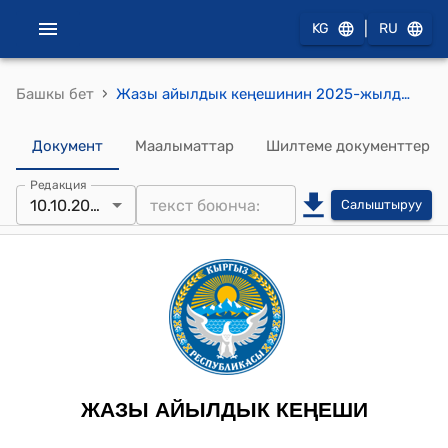
|
KG
RU
›
Башкы бет
Жазы айылдык кеңешинин 2025-жылдын 10-октябры № 9/56 Жазы айыл аймагынын жергиликтүү бюджетинин киреше жана чыгашаларына өзгөртүү жана толуктоолорду киргизүү жөнүндө токтому
Документ
Маалыматтар
Шилтеме документтер
Редакция
10.10.2025
Салыштыруу