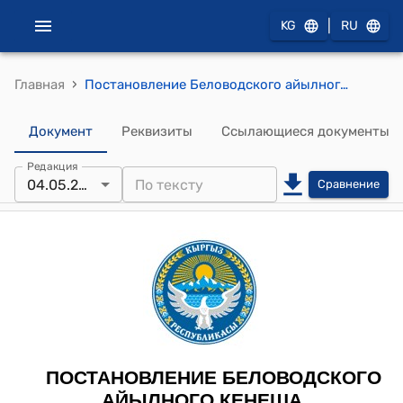
|
KG
RU
›
Главная
Постановление Беловодского айылного кенеша от 04 мая 2023 года № 128 "Об изменении целевого назначения земельного участка"
Документ
Реквизиты
Ссылающиеся документы
Редакция
04.05.2023
Сравнение