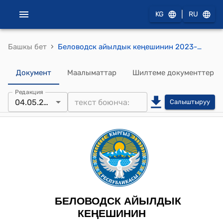
|
KG
RU
›
Башкы бет
Беловодск айылдык кеңешинин 2023-жылдын 4-майы № 130 "Жер тилкесинин максаттык багытын өзгөртүү жөнүндө" токтому
Документ
Маалыматтар
Шилтеме документтер
Редакция
04.05.2023
Салыштыруу