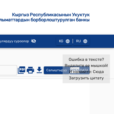
Кыргыз Республикасынын Укуктук
лыматтардын борборлоштурулган банкы
|
KG
RU
улярдуу суроолор
Ошибка в тексте?
Выделите ее мышкой!
Салыштыруу
OPEN
DATA
И нажмите:
Сюда
Загрузить цитату