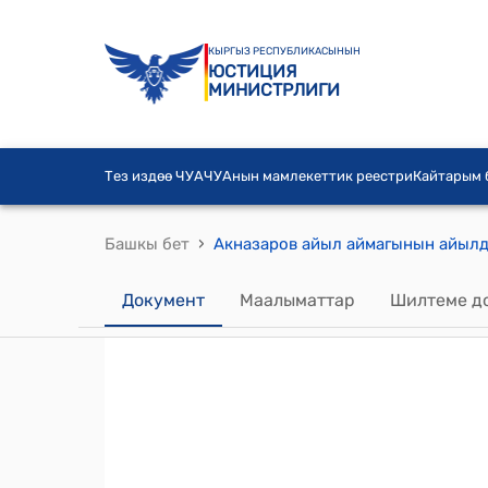
КЫРГЫЗ РЕСПУБЛИКАСЫНЫН
ЮСТИЦИЯ
МИНИСТРЛИГИ
Тез издөө ЧУА
ЧУАнын мамлекеттик реестри
Кайтарым
›
Башкы бет
Документ
Маалыматтар
Шилтеме д