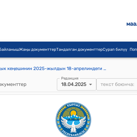
маа
 байланыш
Жаңы документтер
Тандалган документтер
Сурап билүү
Поп
Акназаров айыл аймагынын айылдык кеңешинин 2025-жылдын 18-апрелиндеги № 5 "Кызыл-Октябрь айылынын көчөлөрүн Акназаров айыд өкмөтүнүн муниципалдык менчигине кабыл алуу жөнүндө" токтому
Редакция
окументтер
18.04.2025