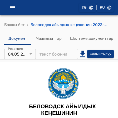
|
KG
RU
›
Башкы бет
Беловодск айылдык кеңешинин 2023-жылдын 4-майы № 131 "Бузуулар жөнүндө иштерди кароо боюнча комиссиянын жобосун жана типтүү курамын бекитүү жөнүндө" токтому
Документ
Маалыматтар
Шилтеме документтер
Редакция
04.05.2023
Салыштыруу