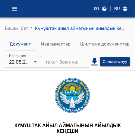
|
KG
RU
›
Башкы бет
Күмүштак айыл аймагынын айылдык кеңешинин 2025-жылдын 22-майындагы № 11 "1-Май айылындагы магышуу залына Истамбеков Суамбек Темирбековичтин атын коюу жөнүндө" токтому
Документ
Маалыматтар
Шилтеме документтер
Редакция
22.05.2025
Салыштыруу