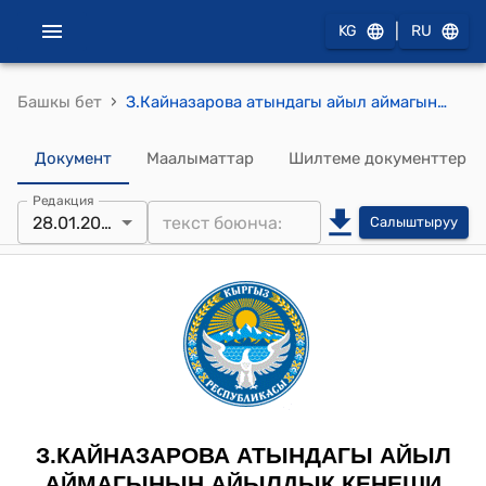
|
KG
RU
›
Башкы бет
З.Кайназарова атындагы айыл аймагынын айылдык кеңешинин 2026-жылдын 28-январындагы № 1/5 “Достук” Муниципалдык ишкананын жалпы штаттык бирдигин бекитүү жѳнүндѳ" токтому
Документ
Маалыматтар
Шилтеме документтер
Редакция
28.01.2026
Салыштыруу