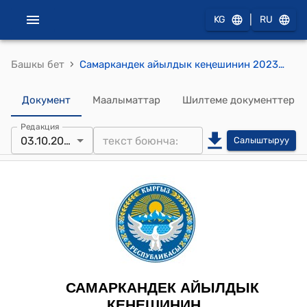
|
KG
RU
›
Башкы бет
Самаркандек айылдык кеңешинин 2023-жылдын 3-октябры № 43 "Жыйындарды өткөрүү аймакты бүлүктөргө бөлүү жана катышуучулардын санын бекитүү жөнүндө" токтому
Документ
Маалыматтар
Шилтеме документтер
Редакция
03.10.2023
Салыштыруу