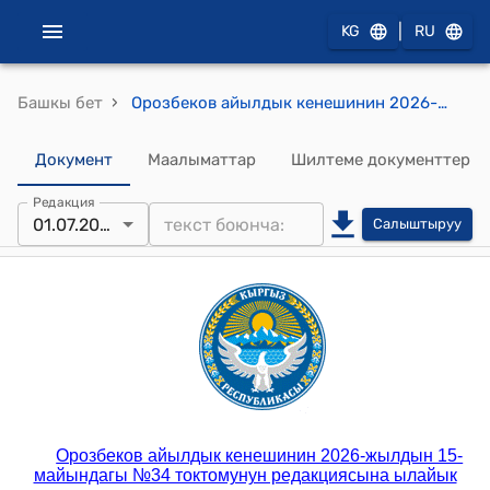
|
KG
RU
›
Башкы бет
Орозбеков айылдык кенешинин 2026-жылдын 28-январындагы №2 "Орозбеков айыл аймагында жергиликтүү салыктардын коэффицентин бекитип берүү жөнүндө" токтому.
Документ
Маалыматтар
Шилтеме документтер
Редакция
01.07.2026
Салыштыруу