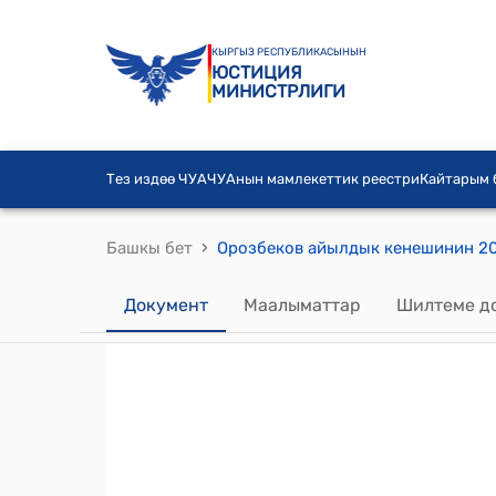
КЫРГЫЗ РЕСПУБЛИКАСЫНЫН
ЮСТИЦИЯ
МИНИСТРЛИГИ
Тез издөө ЧУА
ЧУАнын мамлекеттик реестри
Кайтарым
›
Башкы бет
Документ
Маалыматтар
Шилтеме д