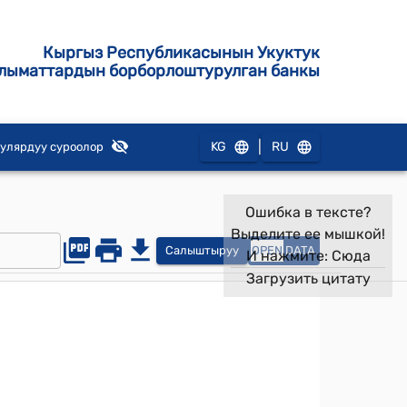
Кыргыз Республикасынын Укуктук
лыматтардын борборлоштурулган банкы
|
KG
RU
улярдуу суроолор
Ошибка в тексте?
Выделите ее мышкой!
Салыштыруу
OPEN
DATA
И нажмите:
Сюда
Загрузить цитату