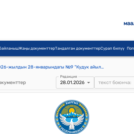
маа
 байланыш
Жаңы документтер
Тандалган документтер
Сурап билүү
Поп
Орозбеков айылдык кенешинин 2026-жылдын 28-январындагы №9 "Кудук айылына ФАП куруу боюнча даярдалган долбоорду колдоо жөнүндө" токтому
Редакция
окументтер
28.01.2026