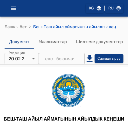
|
KG
RU
›
Башкы бет
Беш-Таш айыл аймагынын айылдык кеңешинин 2024-жылдын 20-февралындагы № 6 "«Беш-Таш айыл аймагынын айыл өкмөтү» мекемесин түзүү жөнүндө" токтому
Документ
Маалыматтар
Шилтеме документтер
Редакция
20.02.2024
Салыштыруу