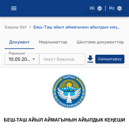
|
KG
RU
›
Башкы бет
Беш-Таш айыл аймагынын айылдык кеңешинин 2024-жылдын 10-майындагы № 11 "2024-жылдын 22-апрелинде Беш-Таш айыл аймагына караштуу Көк Кашат айылындагы катуу жааган жамгырдын кесепетинен жабыркаган көпүрөлөрдү толук капиталдык ондоодон өткөрүү долбору жөнүндө" токтому
Документ
Маалыматтар
Шилтеме документтер
Редакция
10.05.2024
Салыштыруу