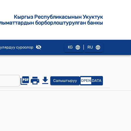
Кыргыз Республикасынын Укуктук
лыматтардын борборлоштурулган банкы
|
KG
RU
улярдуу суроолор
Салыштыруу
OPEN
DATA