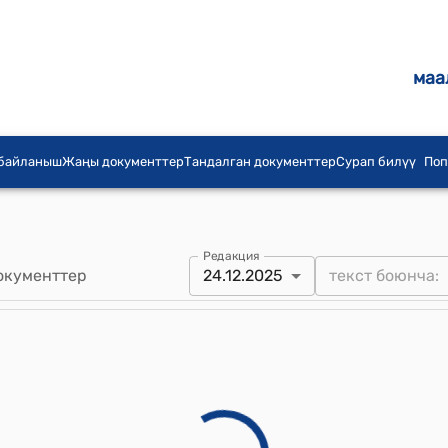
маа
 байланыш
Жаңы документтер
Тандалган документтер
Сурап билүү
Поп
Редакция
окументтер
24.12.2025