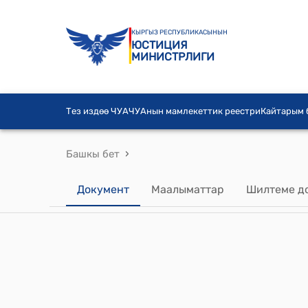
КЫРГЫЗ РЕСПУБЛИКАСЫНЫН
ЮСТИЦИЯ
МИНИСТРЛИГИ
Тез издөө ЧУА
ЧУАнын мамлекеттик реестри
Кайтарым
›
Башкы бет
Документ
Маалыматтар
Шилтеме д