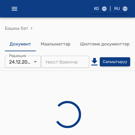
|
KG
RU
›
Башкы бет
Документ
Маалыматтар
Шилтеме документтер
Редакция
24.12.2025
Салыштыруу