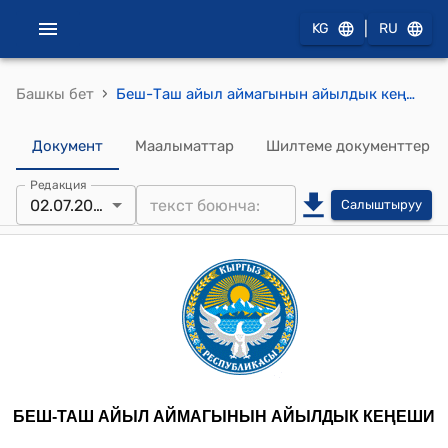
|
KG
RU
›
Башкы бет
Беш-Таш айыл аймагынын айылдык кеңешинин 2024-жылдын 2-июлундагы № 24 "Беш-Ташайыл аймагында Аксакалдар сотунун, Аксакалдар кенешинин, аялдар кенешинин жана жаштар кенешинин сапаттык курамдарын бекитүү жөнүндө" токтому
Документ
Маалыматтар
Шилтеме документтер
Редакция
02.07.2024
Салыштыруу