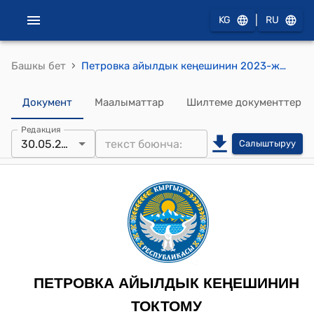
|
KG
RU
›
Башкы бет
Петровка айылдык кеңешинин 2023-жылдын 30-майындагы № 110-7 "Жыл аягына калган счеттогу ашыкча акчаларды бөлүү" токтому
Документ
Маалыматтар
Шилтеме документтер
Редакция
30.05.2023
Салыштыруу