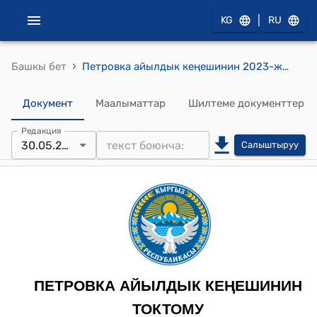
|
KG
RU
›
Башкы бет
Петровка айылдык кеңешинин 2023-жылдын 30-майындагы № 106-3 "Петровка айылында жерди оңдоо пайдаланууга берүү жөнүндө" токтому
Документ
Маалыматтар
Шилтеме документтер
Редакция
30.05.2023
Салыштыруу