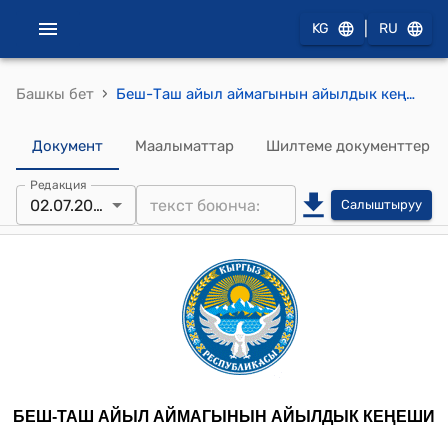
|
KG
RU
›
Башкы бет
Беш-Таш айыл аймагынын айылдык кеңешинин 2024-жылдын 2-июлундагы № 38 “Женил курулуш куруу жана жол салуу жөнүндө” токтому
Документ
Маалыматтар
Шилтеме документтер
Редакция
02.07.2024
Салыштыруу