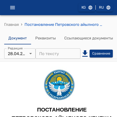
|
KG
RU
›
Главная
Постановление Петровского айылного кенеша от 28 апреля 2023 года № 102-3 "О даче согласия на перевод (трансформацию) земельного участка"
Документ
Реквизиты
Ссылающиеся документы
Редакция
28.04.2023
Сравнение