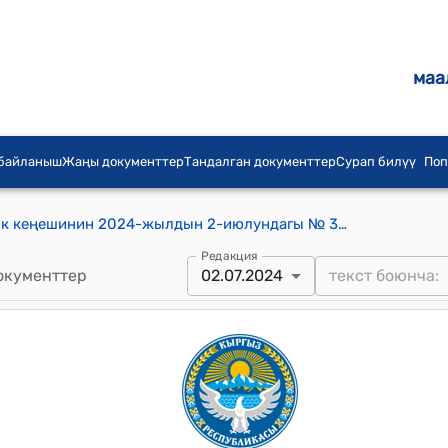
маа
 байланыш
Жаңы документтер
Тандалган документтер
Сурап билүү
Поп
Беш-Таш айыл аймагынын айылдык кеңешинин 2024-жылдын 2-июлундагы № 39 “Козучак айылынын К.Турдукулов көчөсүндөгү балабакча салуу үчүн бөлүнгөн жер тилкесине кошумча жер тилкесин кошуу жөнүндө” токтому
Редакция
окументтер
02.07.2024