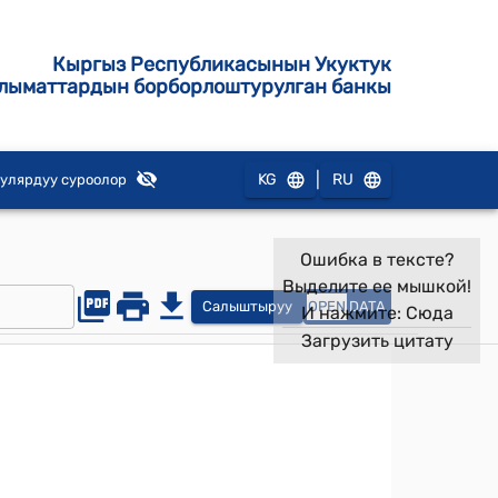
Кыргыз Республикасынын Укуктук
лыматтардын борборлоштурулган банкы
|
KG
RU
улярдуу суроолор
Ошибка в тексте?
Выделите ее мышкой!
Салыштыруу
OPEN
DATA
И нажмите:
Сюда
Загрузить цитату