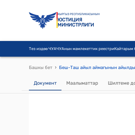
КЫРГЫЗ РЕСПУБЛИКАСЫНЫН
ЮСТИЦИЯ
МИНИСТРЛИГИ
Тез издөө ЧУА
ЧУАнын мамлекеттик реестри
Кайтарым
›
Башкы бет
Документ
Маалыматтар
Шилтеме д