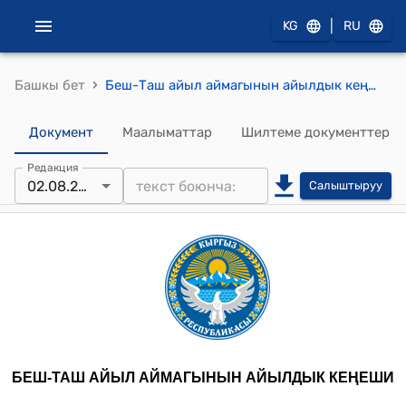
|
KG
RU
›
Башкы бет
Беш-Таш айыл аймагынын айылдык кеңешинин 2024-жылдын 2-августундагы № 45 "Жердин багытын өзгөртүү жөнүндө" токтому
Документ
Маалыматтар
Шилтеме документтер
Редакция
02.08.2024
Салыштыруу