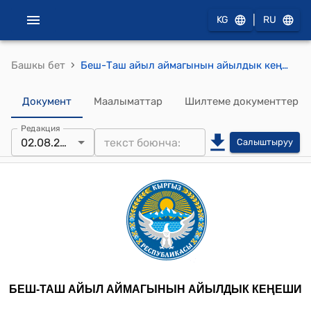
|
KG
RU
›
Башкы бет
Беш-Таш айыл аймагынын айылдык кеңешинин 2024-жылдын 2-августундагы № 46 "Жерлерди бир категориядан башкасына которуунун же бир түрүнөн башкасына которуу (трансформациялоо) жөнүндө" токтому
Документ
Маалыматтар
Шилтеме документтер
Редакция
02.08.2024
Салыштыруу