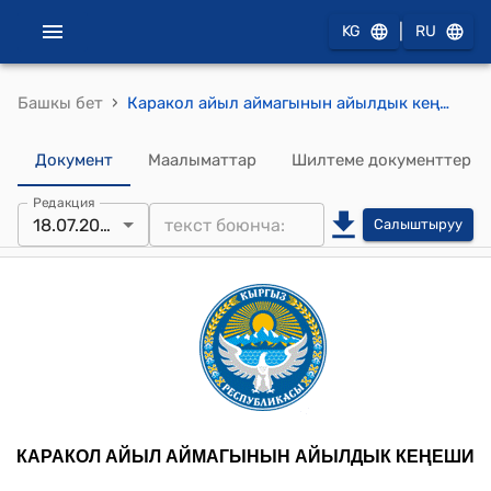
|
KG
RU
›
Башкы бет
Каракол айыл аймагынын айылдык кеңешинин кезекcиз 2025-жылдын 18-июлундагы № 91 "Каракол айыл аймагындагы мекеме-уюмдарга мектептерге өрт коопсуздугунун алдын алууга керектүү жабдууларды алууга акча каражатын бөлүү жөнүндө" токтому
Документ
Маалыматтар
Шилтеме документтер
Редакция
18.07.2025
Салыштыруу