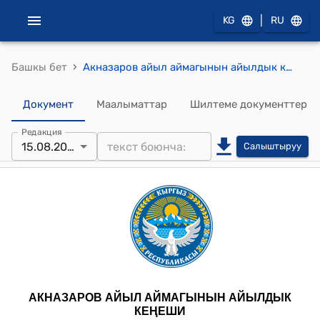
|
KG
RU
›
Башкы бет
Акназаров айыл аймагынын айылдык кеңешинин 2025-жылдын 15-августундагы № 1 "Акназаров айыл өкмөтүнүн башчысынын 2025-жылдын 6 айында аткарган иштеринин отчету жөнүндө" токтому
Документ
Маалыматтар
Шилтеме документтер
Редакция
15.08.2025
Салыштыруу