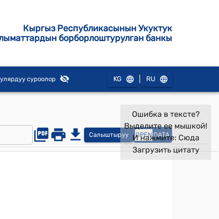
Кыргыз Республикасынын Укуктук
лыматтардын борборлоштурулган банкы
|
KG
RU
улярдуу суроолор
Ошибка в тексте?
Выделите ее мышкой!
Салыштыруу
OPEN
DATA
И нажмите:
Сюда
Загрузить цитату