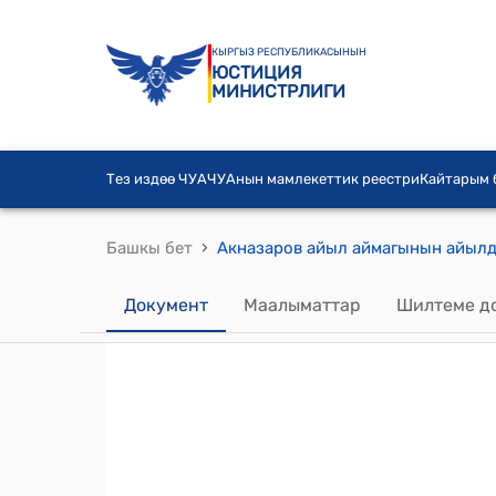
КЫРГЫЗ РЕСПУБЛИКАСЫНЫН
ЮСТИЦИЯ
МИНИСТРЛИГИ
Тез издөө ЧУА
ЧУАнын мамлекеттик реестри
Кайтарым
›
Башкы бет
Документ
Маалыматтар
Шилтеме д