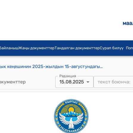
маа
 байланыш
Жаңы документтер
Тандалган документтер
Сурап билүү
Поп
Акназаров айыл аймагынын айылдык кеңешинин 2025-жылдын 15-августундагы № 2 "Акназаров айыл өкмөтүнүн каржы-экономика бөлүмүнүн башчысынын 2025-жылдын 6 айында аткарган иштеринин отчету жөнүндө" токтому
Редакция
окументтер
15.08.2025