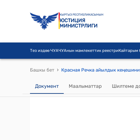
КЫРГЫЗ РЕСПУБЛИКАСЫНЫН
ЮСТИЦИЯ
МИНИСТРЛИГИ
Тез издөө ЧУА
ЧУАнын мамлекеттик реестри
Кайтарым
›
Башкы бет
Документ
Маалыматтар
Шилтеме д