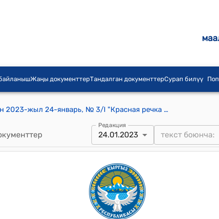
маа
 байланыш
Жаңы документтер
Тандалган документтер
Сурап билүү
Поп
Красная Речка айылдык кеңешинин 2023-жыл 24-январь, № 3/I "Красная речка айыл ѳкмѳтүнүн 2023-жылга карата социалдык-экономикалык ѳнүгүү планын бекитүү жѳнүндѳ" токтому
Редакция
окументтер
24.01.2023