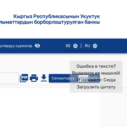
Кыргыз Республикасынын Укуктук
лыматтардын борборлоштурулган банкы
|
KG
RU
улярдуу суроолор
Ошибка в тексте?
Выделите ее мышкой!
Салыштыруу
OPEN
DATA
И нажмите:
Сюда
Загрузить цитату