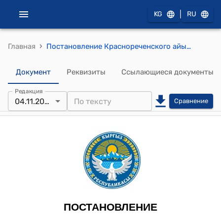
|
KG
RU
›
Главная
Постановление Краснореченского айылного кенеша 4-ноября 2022-год, № 24/VIII "О финансировании вклада на приобретение игровой площадки на территории детских образовательных учреждений"
Документ
Реквизиты
Ссылающиеся документы
Редакция
04.11.2022
Сравнение