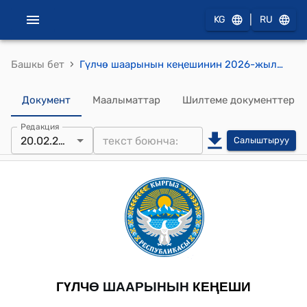
|
KG
RU
›
Башкы бет
Гүлчө шаарынын кеңешинин 2026-жылдын 20-февралындагы №2/10 Чыйырчык ашуусуна Тооке атанын мемориалдык айкелин орнотуу үчүн 30 чарчы метр жер тилкесин бөлүп берүү жөнүндө токтому
Документ
Маалыматтар
Шилтеме документтер
Редакция
20.02.2026
Салыштыруу