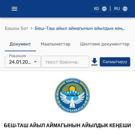
|
KG
RU
›
Башкы бет
Беш-Таш айыл аймагынын айылдык кеңешинин 2025-жылдын 24-январындагы № 4 "Беш-Таш айыл аймагы боюнча 2024-жылдын отчетунун жыйынтыгы менен 01.01.2025-жылга карата калган калдык жөнүндө" токтому
Документ
Маалыматтар
Шилтеме документтер
Редакция
24.01.2025
Салыштыруу