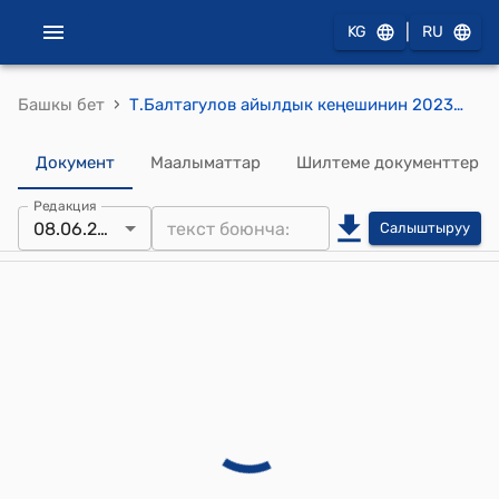
|
KG
RU
›
Башкы бет
Т.Балтагулов айылдык кеңешинин 2023 жылдын 08-июну №22-1 Ызар айылынын тургуну, маркум Эшимбетов Жолдош жөнүндө" токтому
Документ
Маалыматтар
Шилтеме документтер
Редакция
08.06.2023
Салыштыруу