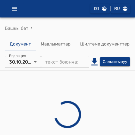
|
KG
RU
›
Башкы бет
Документ
Маалыматтар
Шилтеме документтер
Редакция
30.10.2025
Салыштыруу