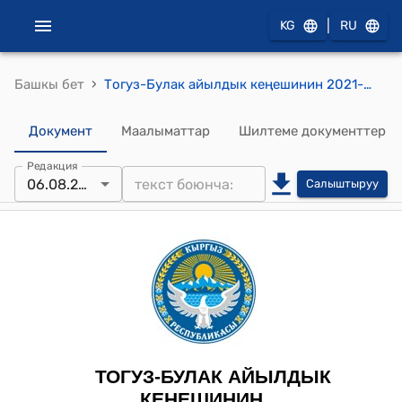
|
KG
RU
›
Башкы бет
Тогуз-Булак айылдык кеңешинин 2021-жылдын 6-августу № 7 "Айыл өкмөтүнүн аймагындагы айылдардагы айрым категориясы төмөн таштуу кайрак жерлерди, калктуу конушка айландыруу максатында трансформациялоо жөнүндө" токтому
Документ
Маалыматтар
Шилтеме документтер
Редакция
06.08.2021
Салыштыруу