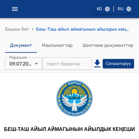
|
KG
RU
›
Башкы бет
Беш-Таш айыл аймагынын айылдык кеңешинин 2025-жылдын 9-июлундагы № 30 "Беш-Таш айыл аймагынын бюджети жөнүндө" токтому
Документ
Маалыматтар
Шилтеме документтер
Редакция
09.07.2025
Салыштыруу